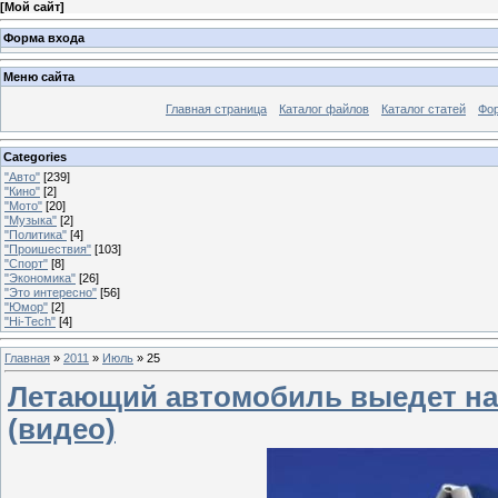
[
Мой сайт
]
Форма входа
Меню сайта
Главная страница
Каталог файлов
Каталог статей
Фо
Categories
"Авто"
[239]
"Кино"
[2]
"Мото"
[20]
"Музыка"
[2]
"Политика"
[4]
"Проишествия"
[103]
"Спорт"
[8]
"Экономика"
[26]
"Это интересно"
[56]
"Юмор"
[2]
"Hi-Tech"
[4]
Главная
»
2011
»
Июль
»
25
Летающий автомобиль выедет на 
(видео)