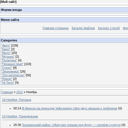
[
Мой сайт
]
Форма входа
Меню сайта
Главная страница
Каталог файлов
Каталог статей
Фо
Categories
"Авто"
[239]
"Кино"
[2]
"Мото"
[20]
"Музыка"
[2]
"Политика"
[4]
"Проишествия"
[103]
"Спорт"
[8]
"Экономика"
[26]
"Это интересно"
[56]
"Юмор"
[2]
"Hi-Tech"
[4]
Главная
»
2011
»
Ноябрь
18 Ноября, Пятница
00:14
В Минске на переходе Volkswagen сбил двух женщин с ребенком
(0)
14 Ноября, Понедельник
20:30
Зельвенский район: «Жигули» попали под фуру — погибли супруги
(0)