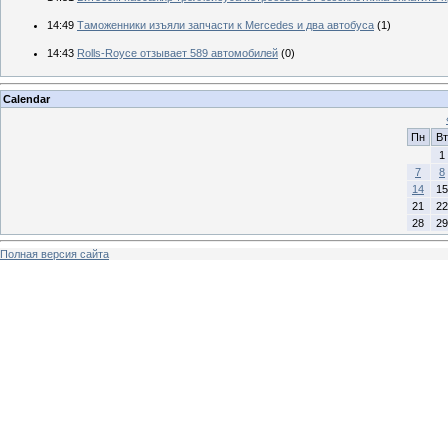
14:49
Таможенники изъяли запчасти к Mercedes и два автобуса
(1)
14:43
Rolls-Royce отзывает 589 автомобилей
(0)
Calendar
Пн
Вт
1
7
8
14
15
21
22
28
29
Полная версия сайта