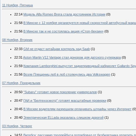
11 Ноября, Пятница
22:14
Модель Alfa Romeo Brera стала достоянием Истории
(0)
21:58
В Минске с 12 ноября организуется новый скоростной автобусный мар
21:56
В Минске так и не состоялась акция «Стоп-бензин»
(0)
08 Ноября, Вторник
22:33
GM не отдаст китайцам контроль над Saab
(1)
22:31
Aston Martin V12 Vantage стал донором для датского суперкара
(0)
21:59
Компания Lamborghini выпустит заднеприводный кабриолет Gallardo Sp
21:56
Возле Плещениц лоб в лоб столкнулись два Volkswagen
(1)
07 Ноября, Понедельник
20:50
"Subaru" готовит новое поколение универсалов
(1)
20:47
ГАИ и "Белтехосмотр" готовят масштабные проверки
(0)
20:45
В Москве водителям разрешили оплачивать штрафы через Интернет
(0
20:40
Электрическая ELLada оказалась слишком дорогой
(1)
03 Ноября, Четверг
14:51
Витебск: пассажир троллейбуса потребовал от безбилетника оплатить п