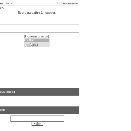
ти сайта
Пользователи
0%
Всего на сайте
1
человек
[
Полный список
]
рма входа
иск