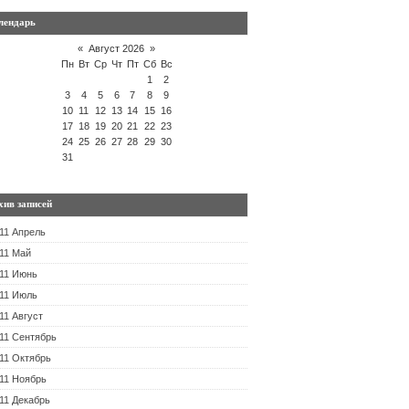
лендарь
«
Август 2026
»
Пн
Вт
Ср
Чт
Пт
Сб
Вс
1
2
3
4
5
6
7
8
9
10
11
12
13
14
15
16
17
18
19
20
21
22
23
24
25
26
27
28
29
30
31
хив записей
11 Апрель
11 Май
11 Июнь
11 Июль
11 Август
11 Сентябрь
11 Октябрь
11 Ноябрь
11 Декабрь