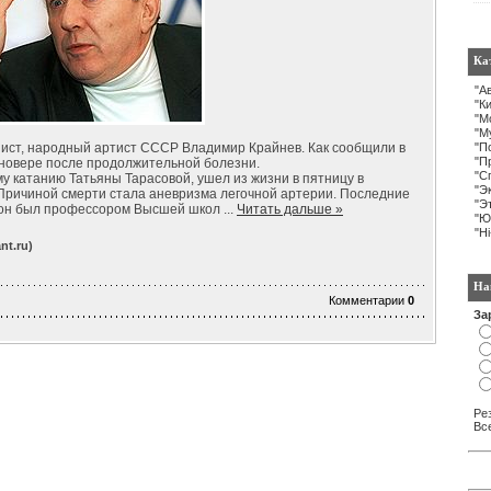
Ка
"А
"К
"М
"М
анист, народный артист СССР Владимир Крайнев. Как сообщили в
"П
"П
нновере после продолжительной болезни.
"С
у катанию Татьяны Тарасовой, ушел из жизни в пятницу в
"Э
Причиной смерти стала аневризма легочной артерии. Последние
"Э
де он был профессором Высшей школ
...
Читать дальше »
"Ю
"H
t.ru)
На
Комментарии
0
За
Ре
Вс