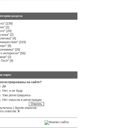
тегории раздела
вто"
[239]
ино"
[2]
ото"
[20]
узыка"
[2]
олитика"
[4]
роишествия"
[103]
порт"
[8]
кономика"
[26]
то интересно"
[56]
мор"
[2]
i-Tech"
[4]
ш опрос
регистрированы на сайте?
Да
Нет, и не буду
Уже регистрируюсь
Нет смысла в регистрации
зультаты
|
Архив опросов
его ответов:
9