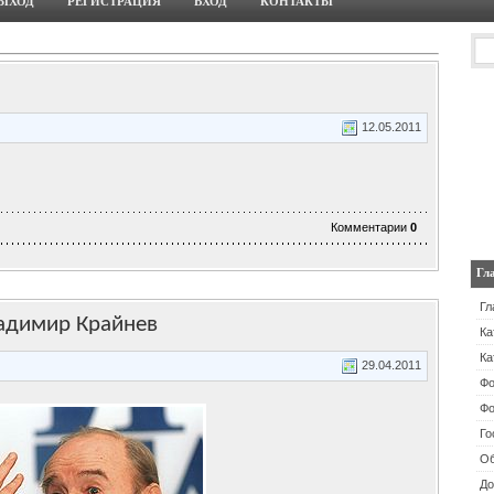
ЫХОД
РЕГИСТРАЦИЯ
ВХОД
КОНТАКТЫ
12.05.2011
Комментарии
0
Гл
Гл
ладимир Крайнев
Ка
Ка
29.04.2011
Ф
Фо
Го
Об
До