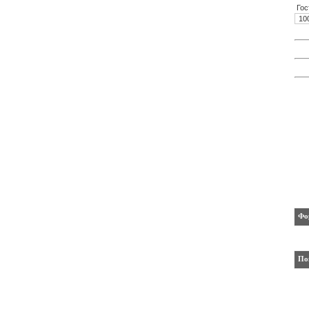
Гос
10
Фо
По