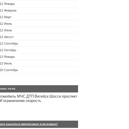
12 Январь
12 Февраль
12 Март
12 Июнь
12 Июль
12 Август
12 Сентябрь
12 Октябрь
13 Январь
13 Июль
20 Сентябрь
лако тэгов
томобиль
МЧС
ДТП
Витебск
Шоссе
проспект
И
ограничение
скорость
жет оказаться интересным и полезным!