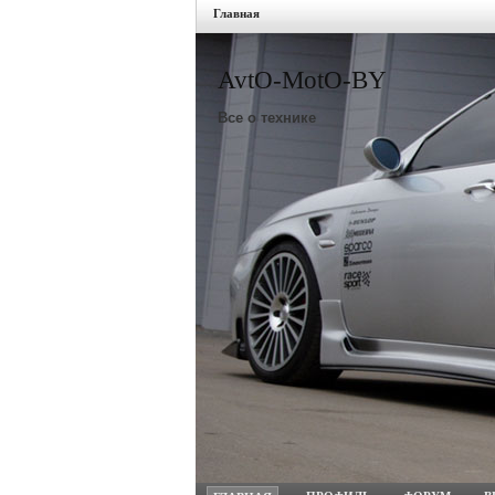
Главная
AvtO-MotO-BY
Все о технике