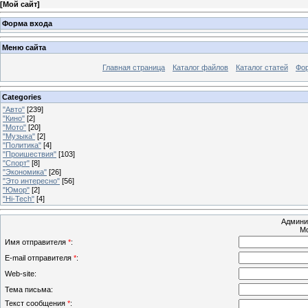
[
Мой сайт
]
Форма входа
Меню сайта
Главная страница
Каталог файлов
Каталог статей
Фо
Categories
"Авто"
[239]
"Кино"
[2]
"Мото"
[20]
"Музыка"
[2]
"Политика"
[4]
"Проишествия"
[103]
"Спорт"
[8]
"Экономика"
[26]
"Это интересно"
[56]
"Юмор"
[2]
"Hi-Tech"
[4]
Админи
Мо
Имя отправителя
*
:
E-mail отправителя
*
:
Web-site:
Тема письма:
Текст сообщения
*
: