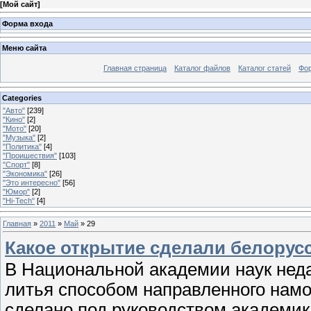
[
Мой сайт
]
Форма входа
Меню сайта
Главная страница
Каталог файлов
Каталог статей
Фо
Categories
"Авто"
[239]
"Кино"
[2]
"Мото"
[20]
"Музыка"
[2]
"Политика"
[4]
"Проишествия"
[103]
"Спорт"
[8]
"Экономика"
[26]
"Это интересно"
[56]
"Юмор"
[2]
"Hi-Tech"
[4]
Главная
»
2011
»
Май
»
29
Какое открытие сделали белорус
В Национальной академии наук неда
литья способом направленного нам
сделано под руководством академик