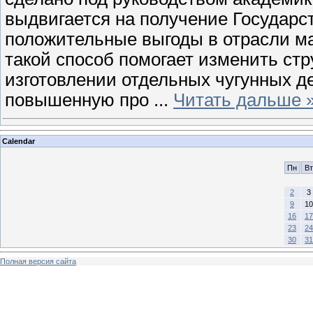
выдвигается на получение Государс
положительные выгоды в отрасли м
такой способ помогает изменить стр
изготовлении отдельных чугунных д
повышенную про
...
Читать дальше 
Calendar
Пн
Вт
2
3
9
10
16
17
23
24
30
31
Полная версия сайта