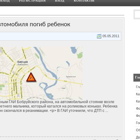
ЫХОД
РЕГИСТРАЦИЯ
ВХОД
КОНТАКТЫ
втомобиля погиб ребенок
05.05.2011
Гл
Гл
Ка
Ка
нным ГАИ Бобруйского района, на автомобильной стоянке возле
етнего мальчика, который катался на роликовых коньках. Ребенка
Ф
он скончался в реанимации. <p> В ГАИ уточнили, что ДТП с
...
Фо
Го
Об
До