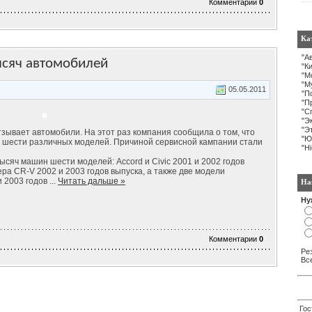
Комментарии
0
Ка
"А
ысяч автомобилей
"К
"М
"М
05.05.2011
"П
"П
"С
"Э
"Э
зывает автомобили. На этот раз компания сообщила о том, что
"Ю
 шести различных моделей. Причиной сервисной кампании стали
"H
сяч машин шести моделей: Accord и Civic 2001 и 2002 годов
ера CR-V 2002 и 2003 годов выпуска, а также две модели
и 2003 годов
...
Читать дальше »
На
Ну
Комментарии
0
Ре
Вс
Гос