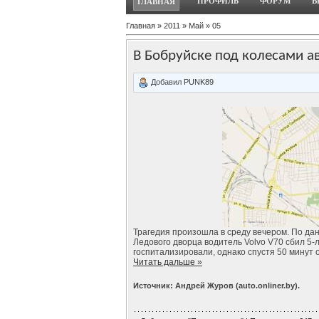
ПРОФИЛЬ
ФОРУМ
В
ГЛАВНАЯ
Главная
»
2011
»
Май
»
05
В Бобруйске под колесами а
Добавил
PUNK89
Трагедия произошла в среду вечером. По да
Ледового дворца водитель Volvo V70 сбил 5-л
госпитализировали, однако спустя 50 минут 
Читать дальше »
Источник: Андрей Журов (auto.onliner.by).