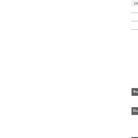
10
Фо
По