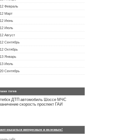
12 Февраль
12 Март
12 Июнь
12 Июль
12 Август
12 Сентябрь
12 Октябрь
13 Январь
13 Июль
20 Сентябрь
лако тэгов
тебск
ДТП
автомобиль
Шоссе
МЧС
раничение
скорость
проспект
ГАИ
жет оказаться интересным и полезным!
здать сайт