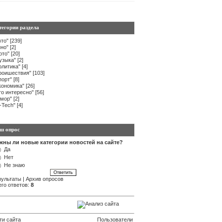
тегории раздела
вто"
[239]
ино"
[2]
ото"
[20]
узыка"
[2]
олитика"
[4]
роишествия"
[103]
порт"
[8]
кономика"
[26]
то интересно"
[56]
мор"
[2]
i-Tech"
[4]
ш опрос
жны ли новые категории новостей на сайте?
Да
Нет
Не знаю
зультаты
|
Архив опросов
его ответов:
8
ти сайта
Пользователи