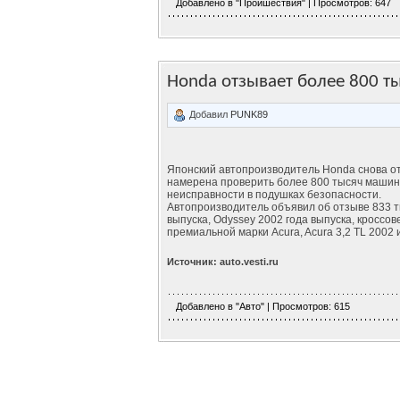
Добавлено в
"Проишествия"
| Просмотров: 647
Honda отзывает более 800 т
Добавил
PUNK89
Японский автопроизводитель Honda снова от
намерена проверить более 800 тысяч машин
неисправности в подушках безопасности.
Автопроизводитель объявил об отзыве 833 ты
выпуска, Odyssey 2002 года выпуска, кроссов
премиальной марки Acura, Acura 3,2 TL 2002 
Источник: auto.vesti.ru
Добавлено в
"Авто"
| Просмотров: 615