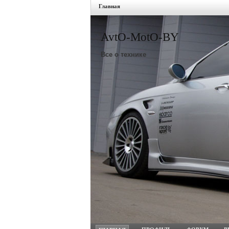
Главная
AvtO-MotO-BY
Все о технике