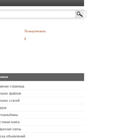
Пожертвовать
руб.
авная
авная страница
талог файлов
талог статей
орум
тоальбомы
стевая книга
ратная связь
ска объявлений