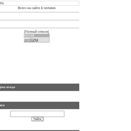
0%
Всего на сайте
1
человек
[
Полный список
]
рма входа
иск