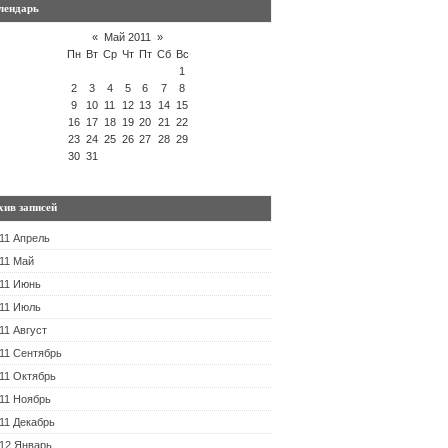
лендарь
«
Май 2011
»
Пн
Вт
Ср
Чт
Пт
Сб
Вс
1
2
3
4
5
6
7
8
9
10
11
12
13
14
15
16
17
18
19
20
21
22
23
24
25
26
27
28
29
30
31
хив записей
11 Апрель
11 Май
11 Июнь
11 Июль
11 Август
11 Сентябрь
11 Октябрь
11 Ноябрь
11 Декабрь
12 Январь