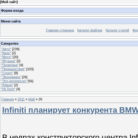
[
Мой сайт
]
Форма входа
Меню сайта
Главная страница
Каталог файлов
Каталог статей
Фо
Categories
"Авто"
[239]
"Кино"
[2]
"Мото"
[20]
"Музыка"
[2]
"Политика"
[4]
"Проишествия"
[103]
"Спорт"
[8]
"Экономика"
[26]
"Это интересно"
[56]
"Юмор"
[2]
"Hi-Tech"
[4]
Главная
»
2011
»
Май
»
26
Infiniti планирует конкурента BM
В недрах конструкторского центра In