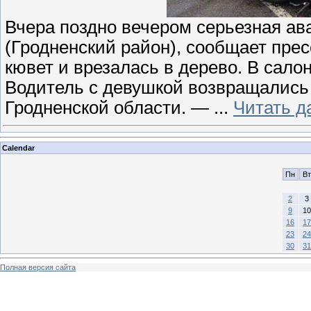
Вчера поздно вечером серьезная а
(Гродненский район), сообщает пре
кювет и врезалась в дерево. В сал
Водитель с девушкой возвращались
Гродненской области. —
...
Читать д
Calendar
Пн
Вт
2
3
9
10
16
17
23
24
30
31
Полная версия сайта