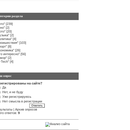
тегории раздела
вто"
[239]
ино"
[2]
ото"
[20]
узыка"
[2]
олитика"
[4]
роишествия"
[103]
порт"
[8]
кономика"
[26]
то интересно"
[56]
мор"
[2]
i-Tech"
[4]
ш опрос
регистрированы на сайте?
Да
Нет, и не буду
Уже регистрируюсь
Нет смысла в регистрации
зультаты
|
Архив опросов
его ответов:
9