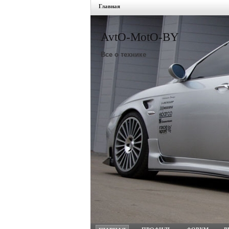
Главная
AvtO-MotO-BY
Все о технике