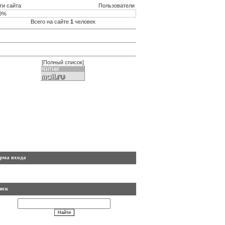
ти сайта
Пользователи
0%
Всего на сайте
1
человек
[
Полный список
]
рма входа
иск