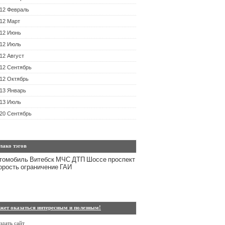
12 Февраль
12 Март
12 Июнь
12 Июль
12 Август
12 Сентябрь
12 Октябрь
13 Январь
13 Июль
20 Сентябрь
лако тэгов
томобиль
Витебск
МЧС
ДТП
Шоссе
проспект
орость
ограничение
ГАИ
жет оказаться интересным и полезным!
здать сайт