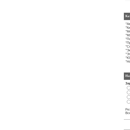
Ка
"А
"К
"М
"М
"П
"П
"С
"Э
"Э
"Ю
"H
На
За
Ре
Вс