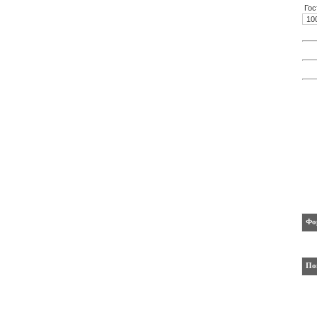
Гос
10
Фо
По