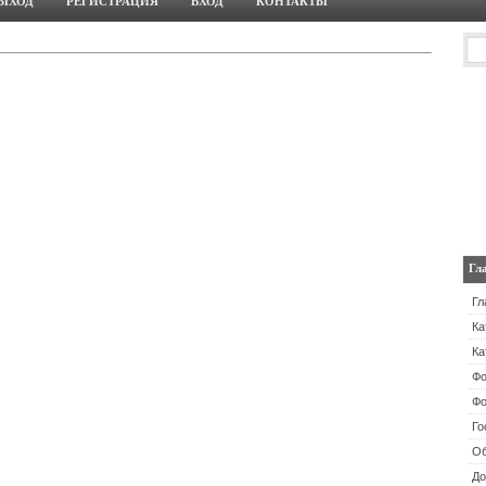
ЫХОД
РЕГИСТРАЦИЯ
ВХОД
КОНТАКТЫ
Гл
Гл
Ка
Ка
Ф
Фо
Го
Об
До