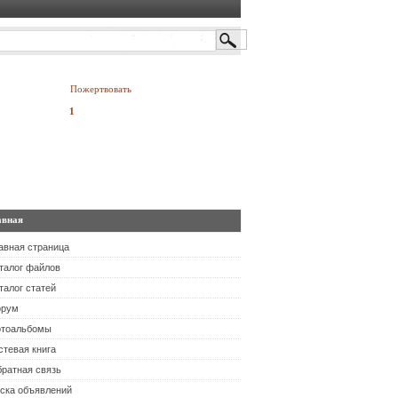
Пожертвовать
руб.
авная
авная страница
талог файлов
талог статей
орум
тоальбомы
стевая книга
ратная связь
ска объявлений