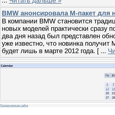
...
Читать дальше »
BMW анонсировала М-пакет для но
В компании BMW становится традиц
новых моделей практически сразу п
два дня назад был представлен обн
уже известно, что новинка получит 
будет лишь в марте 2012 года. [
...
Чи
Calendar
Пн
Вт
6
7
13
14
20
21
27
28
Полная версия сайта