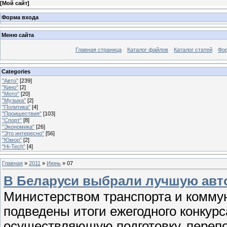
[
Мой сайт
]
Форма входа
Меню сайта
Главная страница
Каталог файлов
Каталог статей
Фо
Categories
"Авто"
[239]
"Кино"
[2]
"Мото"
[20]
"Музыка"
[2]
"Политика"
[4]
"Проишествия"
[103]
"Спорт"
[8]
"Экономика"
[26]
"Это интересно"
[56]
"Юмор"
[2]
"Hi-Tech"
[4]
Главная
»
2011
»
Июнь
»
07
В Беларуси выбрали лучшую авт
Министерством транспорта и комму
подведены итоги ежегодного конкур
осуществляющую подготовку, переп